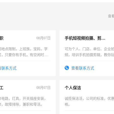
查
职
08月07日
手机短视频拍摄、剪辑、抖音快手
间地点限制，上班族，宝妈，学
可为个人、门店、单位、企业
可，只要你有手机，有空闲时
频，培训手机拍摄剪辑，教你
单一结，一天二三十不成问题，
可为个人、门店、单位、企业
四五十，每天挣零花钱没问题！
频，培训手机拍摄剪辑，教你
看联系方式
查看联系方式
音！你也可以成为拍摄达人！
成为拍摄达人！
工
08月07日
个人保洁
修电路，灯具，开关插座安装，
诚揽保洁活，公司的标准，优
修，故障排除，兼职和零活。
格。