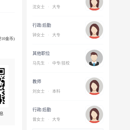
沈女士
·
大专
行政/后勤
钟女士
·
大专
10金币)
其他职位
马先生
·
中专/技校
教师
刘女士
·
本科
行政/后勤
息
曾女士
·
大专