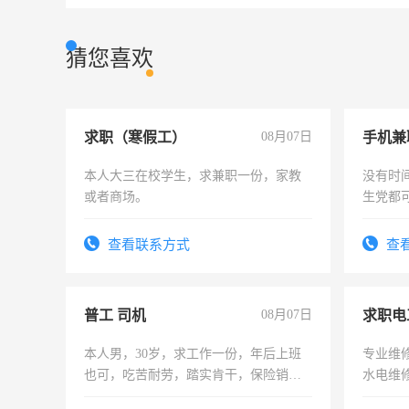
猜您喜欢
求职（寒假工）
08月07日
手机兼
本人大三在校学生，求兼职一份，家教
没有时
或者商场。
生党都
间，一
勤快的
查看联系方式
查
普工 司机
08月07日
求职电
本人男，30岁，求工作一份，年后上班
专业维
也可，吃苦耐劳，踏实肯干，保险销售
水电维
勿扰