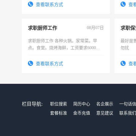
查看联系方式
查
求职厨师工作
08月07日
求职保
求职厨师工作 各种火锅。家常菜。早
最好是
点。食堂。烧烤海鲜，工资要求6000以
勿扰
上
查看联系方式
查
栏目导航:
职位搜索
简历中心
名企展示
一句话
套餐标准
金币充值
意见建议
联系我